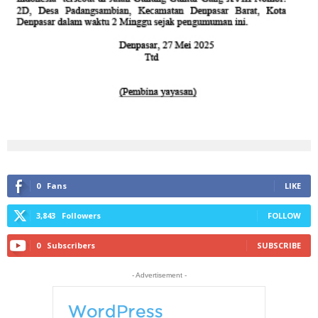
0
Fans
LIKE
3,843
Followers
FOLLOW
0
Subscribers
SUBSCRIBE
- Advertisement -