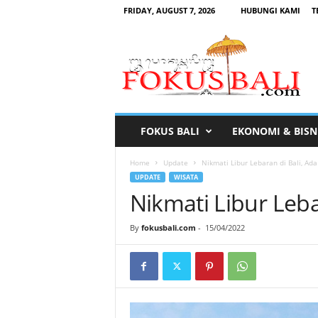
FRIDAY, AUGUST 7, 2026
HUBUNGI KAMI
T
F
o
k
u
s
B
a
FOKUS BALI
EKONOMI & BISN
l
i
Home
Update
Nikmati Libur Lebaran di Bali, Ad
UPDATE
WISATA
Nikmati Libur Leba
By
fokusbali.com
-
15/04/2022