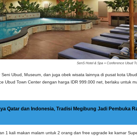
SenS Hotel & Spa + Conference Ubud Tow
ni Ubud, Museum, dan juga obek wisata lainnya di pusat kota Ubud, 
ce Ubud Town Center dengan harga IDR 999.000 net, berlaku untuk m
 Qatar dan Indonesia, Tradisi Megibung Jadi Pembuka Ra
dan 1 kali makan malam untuk 2 orang dan free upgrade ke kamar Super