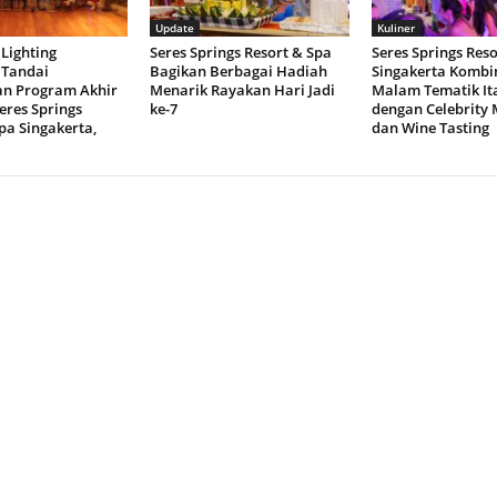
Update
Kuliner
Lighting
Seres Springs Resort & Spa
Seres Springs Res
Tandai
Bagikan Berbagai Hadiah
Singakerta Kombi
n Program Akhir
Menarik Rayakan Hari Jadi
Malam Tematik Ita
eres Springs
ke-7
dengan Celebrity 
pa Singakerta,
dan Wine Tasting