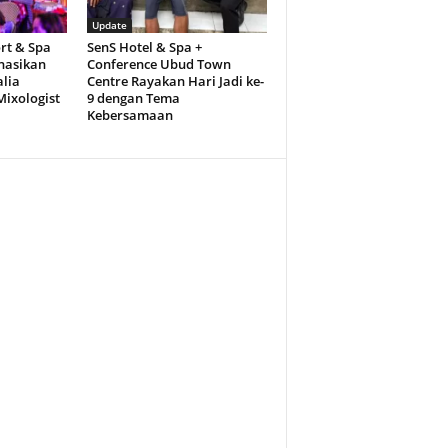
Update
ort & Spa
SenS Hotel & Spa +
nasikan
Conference Ubud Town
lia
Centre Rayakan Hari Jadi ke-
Mixologist
9 dengan Tema
Kebersamaan