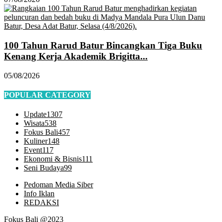
100 Tahun Rarud Batur Bincangkan Tiga Buku
Kenang Kerja Akademik Brigitta...
05/08/2026
POPULAR CATEGORY
Update
1307
Wisata
538
Fokus Bali
457
Kuliner
148
Event
117
Ekonomi & Bisnis
111
Seni Budaya
99
Pedoman Media Siber
Info Iklan
REDAKSI
Fokus Bali @2023