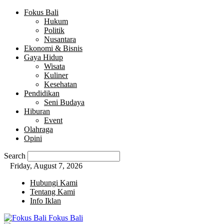
Fokus Bali
Hukum
Politik
Nusantara
Ekonomi & Bisnis
Gaya Hidup
Wisata
Kuliner
Kesehatan
Pendidikan
Seni Budaya
Hiburan
Event
Olahraga
Opini
Search
Friday, August 7, 2026
Hubungi Kami
Tentang Kami
Info Iklan
Fokus Bali