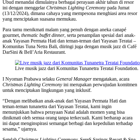
Ubud menandai dimulainya berbagai perayaan akhir tahun di resor
ini dengan menggelar
Christmas Lighting Ceremony
pada Jumat
(13/12/2024), dimana cahaya yang mempesona menghiasi area resor
yang menciptakan suasana memukau.
Para tamu menikmati malam yang penuh dengan aneka canapé
gourmet,
thematic buffet dinner
, serta penampilan spesial dari anak-
anak Yayasan Permata Hati dan teman-teman dari Yayasan Teratai –
Komunitas Tuna Netra Bali, diiringi juga dengan musik jazz di Café
DarSini & Bell’Aria Restaurant.
Live musik jazz dari Komunitas Tunanetra Teratai Foundation.
I Nyoman Prabawa selaku
General Manager
mengatakan, acara
Christmas Lighting Ceremony
ini merupakan perwujudan komitmen
untuk menciptakan lingkungan yang inklusif.
“Dengan melibatkan anak-anak dari Yayasan Permata Hati dan
teman-teman tunanetra dari Yayasan Teratai, kami ingin
menunjukkan bahwa perayaan Natal adalah momen yang bisa
dinikmati oleh semua orang tanpa terkecuali. Kami berharap acara
ini dapat menginspirasi semangat berbagi dan kepedulian terhadap
sesama,” ujarnya.
Setelah
Christmas Lighting Ceremony,
SereS Springs Resort & Spa