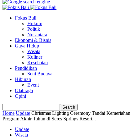
Fokus Bali
Hukum
Politik
Nusantara
Ekonomi & Bisnis
Gaya Hidup
Wisata
Kuliner
Kesehatan
Pendidikan
Seni Budaya
Hiburan
Event
Olahraga
Opini
Home
Update
Christmas Lighting Ceremony Tandai Kemeriahan
Program Akhir Tahun di Seres Springs Resort...
Update
Wisata