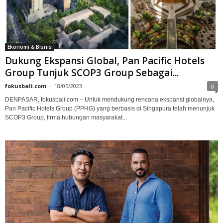
Ekonomi & Bisnis
Dukung Ekspansi Global, Pan Pacific Hotels
Group Tunjuk SCOP3 Group Sebagai...
fokusbali.com
-
18/05/2023
0
DENPASAR, fokusbali.com – Untuk mendukung rencana ekspansi globalnya,
Pan Pacific Hotels Group (PPHG) yang berbasis di Singapura telah menunjuk
SCOP3 Group, firma hubungan masyarakat...