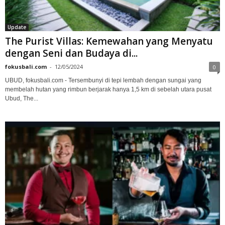
Update
The Purist Villas: Kemewahan yang Menyatu
dengan Seni dan Budaya di...
fokusbali.com
-
12/05/2024
0
UBUD, fokusbali.com - Tersembunyi di tepi lembah dengan sungai yang
membelah hutan yang rimbun berjarak hanya 1,5 km di sebelah utara pusat
Ubud, The...