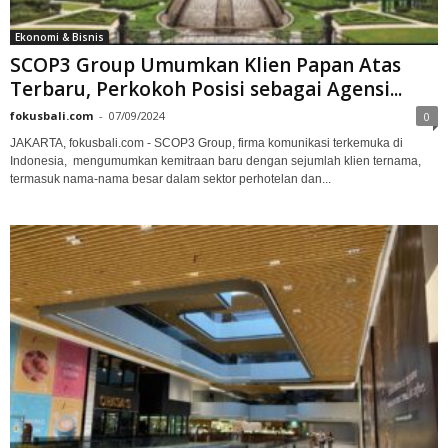
Ekonomi & Bisnis
SCOP3 Group Umumkan Klien Papan Atas
Terbaru, Perkokoh Posisi sebagai Agensi...
fokusbali.com
-
07/09/2024
0
JAKARTA, fokusbali.com - SCOP3 Group, firma komunikasi terkemuka di
Indonesia, mengumumkan kemitraan baru dengan sejumlah klien ternama,
termasuk nama-nama besar dalam sektor perhotelan dan...