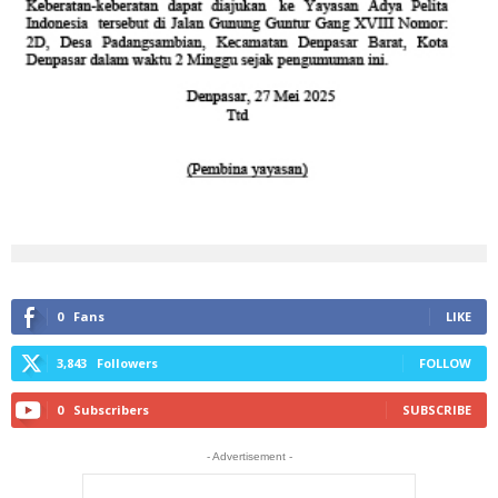
0
Fans
LIKE
3,843
Followers
FOLLOW
0
Subscribers
SUBSCRIBE
- Advertisement -