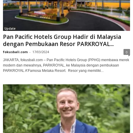
Update
Pan Pacific Hotels Group Hadir di Malaysia
dengan Pembukaan Resor PARKROYAL...
fokusbali.com
-
17/03/2024
0
JAKARTA, fokusbali.com – Pan Pacific Hotels Group (PPHG) membawa merek
modern dan mewahnya, PARKROYAL, ke Malaysia dengan pembukaan
PARKROYAL A’Famosa Melaka Resort. Resor yang memiliki...