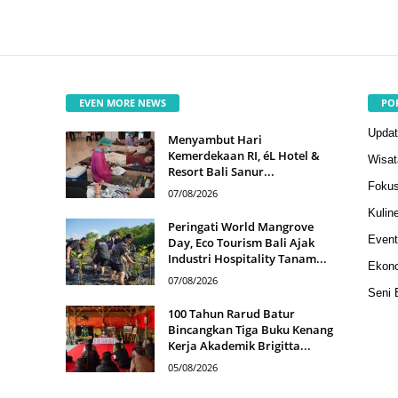
EVEN MORE NEWS
PO
Updat
Menyambut Hari
Kemerdekaan RI, éL Hotel &
Wisat
Resort Bali Sanur...
Fokus
07/08/2026
Kuline
Peringati World Mangrove
Event
Day, Eco Tourism Bali Ajak
Industri Hospitality Tanam...
Ekono
07/08/2026
Seni 
100 Tahun Rarud Batur
Bincangkan Tiga Buku Kenang
Kerja Akademik Brigitta...
05/08/2026