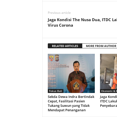
Previous article
Jaga Kondisi The Nusa Dua, ITDC L
Virus Corona
RELATED ARTICLES
MORE FROM AUTHOR
Fokus Bali
Ekonomi & B
Sekda Dewa Indra Bertindak
Jaga Kondi
Cepat, Fasilitasi Pasien
ITDC Laku
Tukang Suwun yang Tidak
Penyebara
Mendapat Penanganan