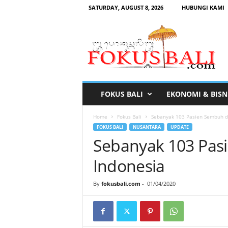
SATURDAY, AUGUST 8, 2026
HUBUNGI KAMI
F
o
k
u
s
B
a
FOKUS BALI
EKONOMI & BISN
l
i
Home
Fokus Bali
Sebanyak 103 Pasien Sembuh dan
FOKUS BALI
NUSANTARA
UPDATE
Sebanyak 103 Pasi
Indonesia
By
fokusbali.com
-
01/04/2020