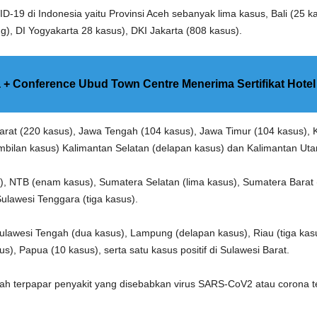
D-19 di Indonesia yaitu Provinsi Aceh sebanyak lima kasus, Bali (25 
g), DI Yogyakarta 28 kasus), DKI Jakarta (808 kasus).
 + Conference Ubud Town Centre Menerima Sertifikat Hote
arat (220 kasus), Jawa Tengah (104 kasus), Jawa Timur (104 kasus), 
mbilan kasus) Kalimantan Selatan (delapan kasus) dan Kalimantan Uta
, NTB (enam kasus), Sumatera Selatan (lima kasus), Sumatera Barat (
ulawesi Tenggara (tiga kasus).
Sulawesi Tengah (dua kasus), Lampung (delapan kasus), Riau (tiga ka
), Papua (10 kasus), serta satu kasus positif di Sulawesi Barat.
telah terpapar penyakit yang disebabkan virus SARS-CoV2 atau corona t