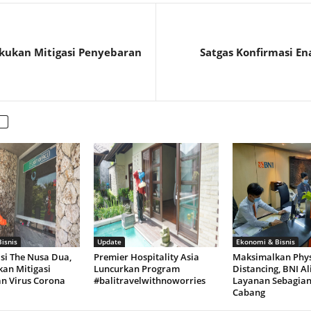
akukan Mitigasi Penyebaran
Satgas Konfirmasi E
isnis
Update
Ekonomi & Bisnis
si The Nusa Dua,
Premier Hospitality Asia
Maksimalkan Phys
kan Mitigasi
Luncurkan Program
Distancing, BNI A
n Virus Corona
#balitravelwithnoworries
Layanan Sebagian
Cabang