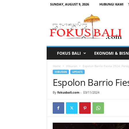
SUNDAY, AUGUST 9, 2026
HUBUNGI KAMI
F
o
k
u
s
B
a
FOKUS BALI
EKONOMI & BISN
l
i
Home
Hiburan
Espolon Barrio Fiesta 2024: Pera
HIBURAN
UPDATE
Espolon Barrio Fie
By
fokusbali.com
-
03/11/2024