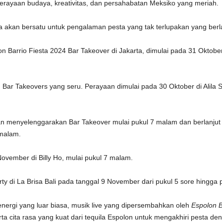
perayaan budaya, kreativitas, dan persahabatan Meksiko yang meriah.
a akan bersatu untuk pengalaman pesta yang tak terlupakan yang berla
n Barrio Fiesta 2024 Bar Takeover di Jakarta, dimulai pada 31 Oktober
an Bar Takeovers yang seru. Perayaan dimulai pada 30 Oktober di Alila
n menyelenggarakan Bar Takeover mulai pukul 7 malam dan berlanjut
 malam.
ovember di Billy Ho, mulai pukul 7 malam.
ty di La Brisa Bali pada tanggal 9 November dari pukul 5 sore hingga p
nergi yang luar biasa, musik live yang dipersembahkan oleh
Espolon 
ta cita rasa yang kuat dari tequila Espolon untuk mengakhiri pesta de