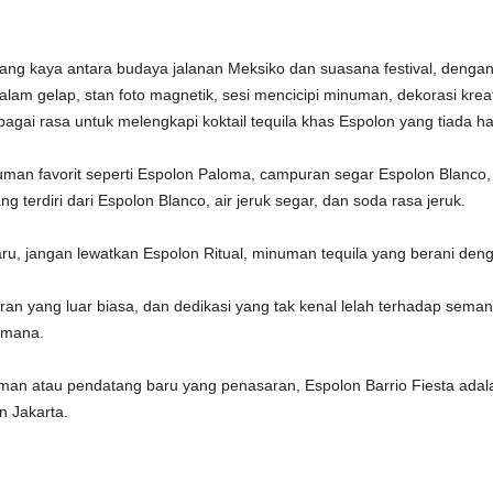
g kaya antara budaya jalanan Meksiko dan suasana festival, dengan 
alam gelap, stan foto magnetik, sesi mencicipi minuman, dekorasi kreat
ai rasa untuk melengkapi koktail tequila khas Espolon yang tiada h
an favorit seperti Espolon Paloma, campuran segar Espolon Blanco, air
 terdiri dari Espolon Blanco, air jeruk segar, dan soda rasa jeruk.
u, jangan lewatkan Espolon Ritual, minuman tequila yang berani denga
ran yang luar biasa, dan dedikasi yang tak kenal lelah terhadap seman
a-mana.
man atau pendatang baru yang penasaran, Espolon Barrio Fiesta ada
n Jakarta.