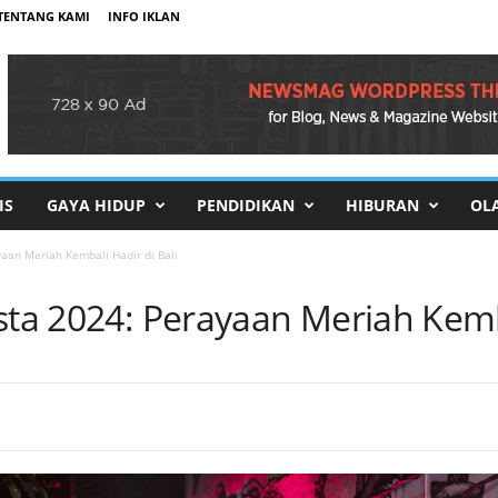
TENTANG KAMI
INFO IKLAN
IS
GAYA HIDUP
PENDIDIKAN
HIBURAN
OL
yaan Meriah Kembali Hadir di Bali
sta 2024: Perayaan Meriah Kemba