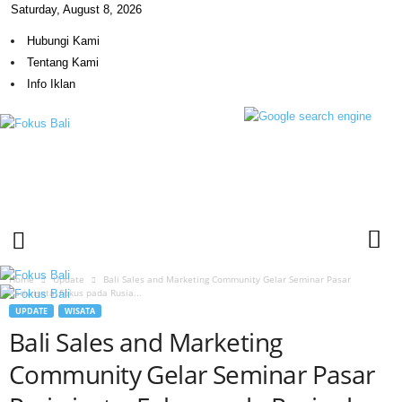
Saturday, August 8, 2026
Hubungi Kami
Tentang Kami
Info Iklan
F
o
k
u
s
B
a
l
Home
Update
Bali Sales and Marketing Community Gelar Seminar Pasar
i
Pariwisata, Fokus pada Rusia...
UPDATE
WISATA
Bali Sales and Marketing
Community Gelar Seminar Pasar