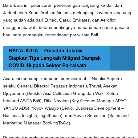
Baru-baru ini, peluncuran penerbangan langsung ke Bali dari
Jeddah oleh Saudi Arabian Airlines, melengkapi layanan langsung
yang sudah ada dari Etihad, Qatar, Emirates, dan Aeroflot,
menggarisbawahi betapa pentingnya pemahaman pasar-pasar ini
bagi para pemangku kepentingan pariwisata Bali.
BACA JUGA:
Presiden Jokowi
Siapkan Tiga Langkah Mitigasi Dampak
COVID-19 pada Sektor Pariwisata
Acara ini menampilkan panel pembicara ahli:
Natalia Saputra
selaku General Director Pegasus Indonesia Travel, Asekan
Djoyodono (Direktur Asia Collection Group dan Wakil Ketua
Inbound ASITA Bali), Rifki Novrian (Key Account Manager APAC,
YANGO ADS), Yoyok Waluyo (Senior Business Development –
Business Insights, Lighthouse), dan Royce Sebastian (Sales and
Marketing Manager BookingToGo).
Presentasi mereka memaparkan analisis mendalam mengenai tren