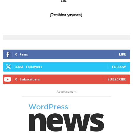
0
Fans
LIKE
3,843
Followers
FOLLOW
0
Subscribers
SUBSCRIBE
- Advertisement -